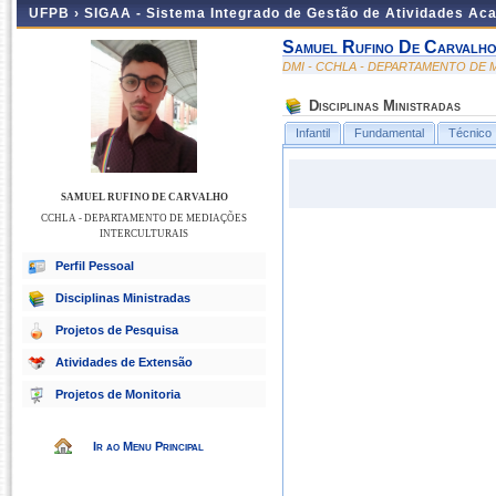
UFPB ›
SIGAA - Sistema Integrado de Gestão de Atividades Ac
Samuel Rufino De Carvalh
DMI - CCHLA - DEPARTAMENTO DE
Disciplinas Ministradas
Infantil
Fundamental
Técnico
SAMUEL RUFINO DE CARVALHO
CCHLA - DEPARTAMENTO DE MEDIAÇÕES
INTERCULTURAIS
Perfil Pessoal
Disciplinas Ministradas
Projetos de Pesquisa
Atividades de Extensão
Projetos de Monitoria
Ir ao Menu Principal