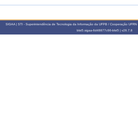
SIGAA | STI - Superintendência de Tecnologia da Informação da UFPB / Cooperação UFRN 
blst5.sigaa-6d48877c66-blst5 |
v26.7.8