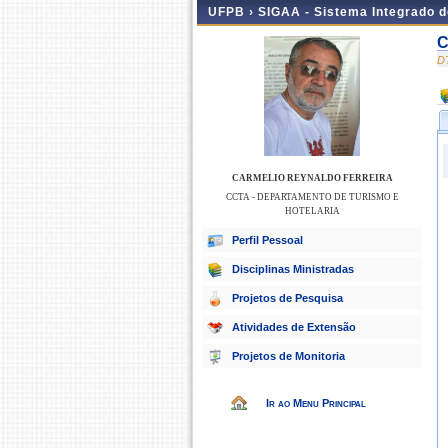
UFPB ›
SIGAA - Sistema Integrado 
C
D
CARMELIO REYNALDO FERREIRA
CCTA - DEPARTAMENTO DE TURISMO E
HOTELARIA
Perfil Pessoal
Disciplinas Ministradas
Projetos de Pesquisa
Atividades de Extensão
Projetos de Monitoria
Ir ao Menu Principal