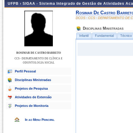
UFPB ›
SIGAA - Sistema Integrado de Gestão de Atividades Ac
Rosimar De Castro Barret
DCOS - CCS - DEPARTAMENTO DE 
Disciplinas Ministradas
Infantil
Fundamental
Técnico
ROSIMAR DE CASTRO BARRETO
CCS - DEPARTAMENTO DE CLÍNICA E
ODONTOLOGIA SOCIAL
Perfil Pessoal
Disciplinas Ministradas
Projetos de Pesquisa
Atividades de Extensão
Projetos de Monitoria
Ir ao Menu Principal