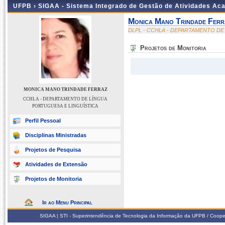
UFPB ›
SIGAA - Sistema Integrado de Gestão de Atividades Ac
Monica Mano Trindade Ferr
DLPL - CCHLA - DEPARTAMENTO DE
Projetos de Monitoria
MONICA MANO TRINDADE FERRAZ
CCHLA - DEPARTAMENTO DE LÍNGUA
PORTUGUESA E LINGUÍSTICA
Perfil Pessoal
Disciplinas Ministradas
Projetos de Pesquisa
Atividades de Extensão
Projetos de Monitoria
Ir ao Menu Principal
SIGAA | STI - Superintendência de Tecnologia da Informação da UFPB / Coope