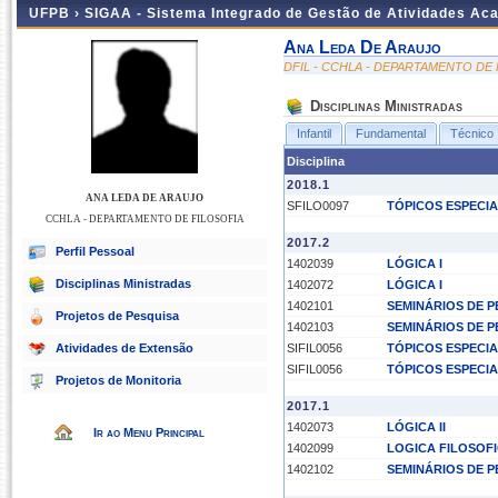
UFPB ›
SIGAA - Sistema Integrado de Gestão de Atividades Ac
Ana Leda De Araujo
DFIL - CCHLA - DEPARTAMENTO DE 
Disciplinas Ministradas
Infantil
Fundamental
Técnico
Disciplina
2018.1
ANA LEDA DE ARAUJO
SFILO0097
TÓPICOS ESPECIA
CCHLA - DEPARTAMENTO DE FILOSOFIA
2017.2
Perfil Pessoal
1402039
LÓGICA I
Disciplinas Ministradas
1402072
LÓGICA I
1402101
SEMINÁRIOS DE P
Projetos de Pesquisa
1402103
SEMINÁRIOS DE PE
Atividades de Extensão
SIFIL0056
TÓPICOS ESPECIA
SIFIL0056
TÓPICOS ESPECIA
Projetos de Monitoria
2017.1
1402073
LÓGICA II
Ir ao Menu Principal
1402099
LOGICA FILOSOF
1402102
SEMINÁRIOS DE PE