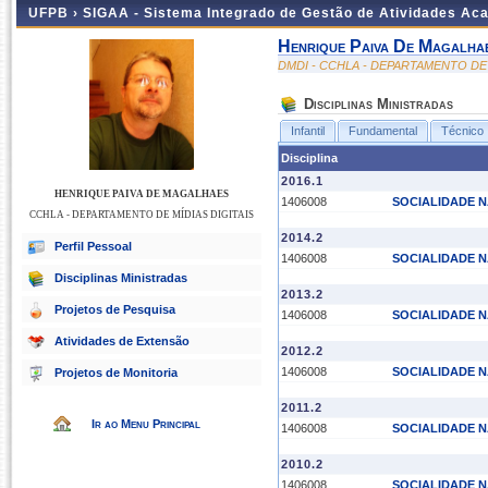
UFPB ›
SIGAA - Sistema Integrado de Gestão de Atividades Ac
Henrique Paiva De Magalha
DMDI - CCHLA - DEPARTAMENTO DE 
Disciplinas Ministradas
Infantil
Fundamental
Técnico
Disciplina
2016.1
HENRIQUE PAIVA DE MAGALHAES
1406008
SOCIALIDADE N
CCHLA - DEPARTAMENTO DE MÍDIAS DIGITAIS
2014.2
Perfil Pessoal
1406008
SOCIALIDADE N
Disciplinas Ministradas
2013.2
Projetos de Pesquisa
1406008
SOCIALIDADE N
Atividades de Extensão
2012.2
1406008
SOCIALIDADE N
Projetos de Monitoria
2011.2
Ir ao Menu Principal
1406008
SOCIALIDADE N
2010.2
1406008
SOCIALIDADE N