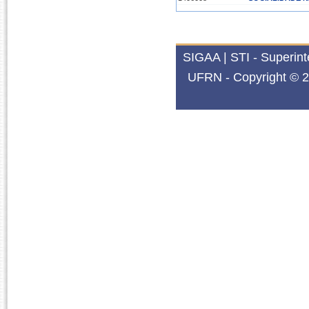
2009.2
1406008
SOCIALIDADE N
SIGAA | STI - Superin
2008.2
1406008
SOCIALIDADE N
UFRN - Copyright © 2