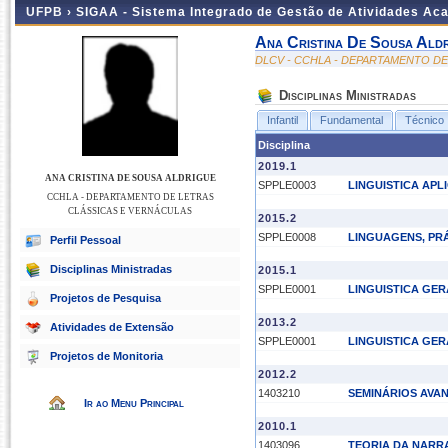
UFPB ›
SIGAA - Sistema Integrado de Gestão de Atividades Ac
Ana Cristina De Sousa Ald
DLCV - CCHLA - DEPARTAMENTO D
Disciplinas Ministradas
Infantil
Fundamental
Técnico
Disciplina
2019.1
ANA CRISTINA DE SOUSA ALDRIGUE
SPPLE0003
LINGUISTICA APL
CCHLA - DEPARTAMENTO DE LETRAS
CLÁSSICAS E VERNÁCULAS
2015.2
SPPLE0008
LINGUAGENS, PRÁ
Perfil Pessoal
Disciplinas Ministradas
2015.1
SPPLE0001
LINGUISTICA GER
Projetos de Pesquisa
2013.2
Atividades de Extensão
SPPLE0001
LINGUISTICA GER
Projetos de Monitoria
2012.2
1403210
SEMINÁRIOS AVA
Ir ao Menu Principal
2010.1
1403096
TEORIA DA NARR