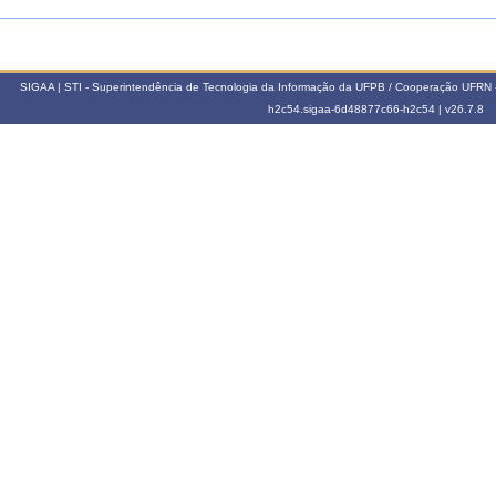
SIGAA | STI - Superintendência de Tecnologia da Informação da UFPB / Cooperação UFRN 
h2c54.sigaa-6d48877c66-h2c54 |
v26.7.8