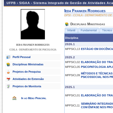
UFPB ›
SIGAA - Sistema Integrado de Gestão de Atividades Ac
Ieda Franken Rodrigues
DPSI - CCHLA - DEPARTAMENTO DE
Disciplinas Ministradas
Infantil
Fundamental
Técnico
Disciplina
2026.1
IEDA FRANKEN RODRIGUES
MPPSICL13
ESTÁGIO EM DOCÊNCI
CCHLA - DEPARTAMENTO DE PSICOLOGIA
Perfil Pessoal
2025.2
MPPSICL02
ELABORAÇÃO DO TRAB
Disciplinas Ministradas
MPPSICL05
PSICOPATOLOGIA APL
Projetos de Pesquisa
MÉTODOS E TÉCNICAS
MPPSICL09
PSICOSSOCIAL NOS P
Atividades de Extensão
Projetos de Monitoria
2025.1
MPPSICL01
ELABORAÇÃO DO TRAB
Ir ao Menu Principal
SEMINÁRIO INTEGRAD
MPPSICL11
COM ÊNFASE NOS PROC