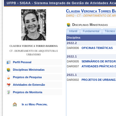
UFPB ›
SIGAA - Sistema Integrado de Gestão de Atividades Ac
Claudia Veronica Torres B
DARQ - CT - DEPARTAMENTO DE A
Disciplinas Ministradas
Infantil
Fundamental
Técnico
Disciplina
2022.2
CLAUDIA VERONICA TORRES BARBOSA
DAR0006
OFICINAS TEMÁTICAS
CT - DEPARTAMENTO DE ARQUITETURA E
URBANISMO
2022.1
DAR0005
SEMINÁRIOS DE INTEG
Perfil Pessoal
DAR0007
ATIVIDADES PRÁTICAS 
Disciplinas Ministradas
2021.1
Projetos de Pesquisa
DAR0002
PROJETOS DE URBANIZ
Atividades de Extensão
Projetos de Monitoria
Ir ao Menu Principal