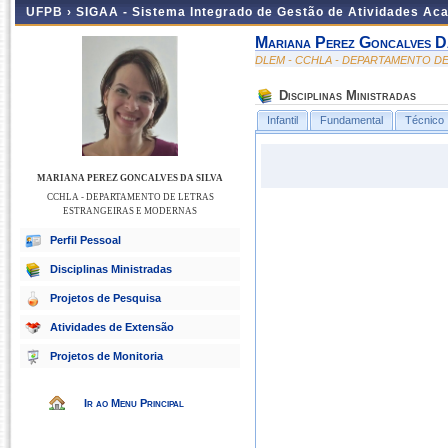
UFPB ›
SIGAA - Sistema Integrado de Gestão de Atividades Ac
Mariana Perez Goncalves D
DLEM - CCHLA - DEPARTAMENTO D
Disciplinas Ministradas
Infantil
Fundamental
Técnico
MARIANA PEREZ GONCALVES DA SILVA
CCHLA - DEPARTAMENTO DE LETRAS
ESTRANGEIRAS E MODERNAS
Perfil Pessoal
Disciplinas Ministradas
Projetos de Pesquisa
Atividades de Extensão
Projetos de Monitoria
Ir ao Menu Principal