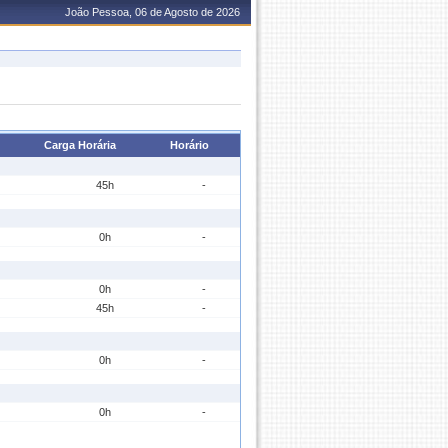
João Pessoa, 06 de Agosto de 2026
Carga Horária
Horário
45h
-
0h
-
0h
-
45h
-
0h
-
0h
-