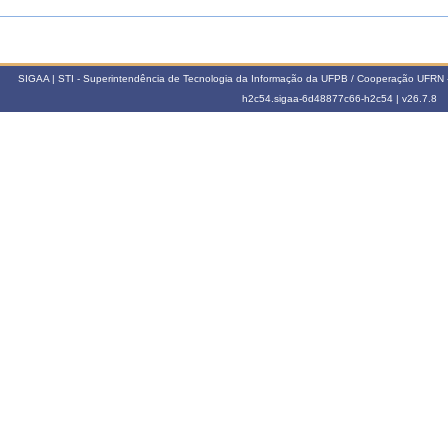
SIGAA | STI - Superintendência de Tecnologia da Informação da UFPB / Cooperação UFRN 
h2c54.sigaa-6d48877c66-h2c54 |
v26.7.8