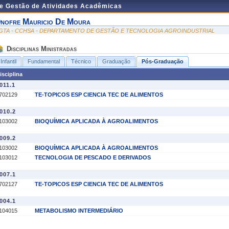
de Gestão de Atividades Acadêmicas
nofre Mauricio De Moura
GTA - CCHSA - DEPARTAMENTO DE GESTÃO E TECNOLOGIA AGROINDUSTRIAL
Disciplinas Ministradas
Infantil
Fundamental
Técnico
Graduação
Pós-Graduação
isciplina
011.1
702129
TE-TOPICOS ESP CIENCIA TEC DE ALIMENTOS
010.2
103002
BIOQUÍMICA APLICADA À AGROALIMENTOS
009.2
103002
BIOQUÍMICA APLICADA À AGROALIMENTOS
103012
TECNOLOGIA DE PESCADO E DERIVADOS
007.1
702127
TE-TOPICOS ESP CIENCIA TEC DE ALIMENTOS
004.1
104015
METABOLISMO INTERMEDIÁRIO