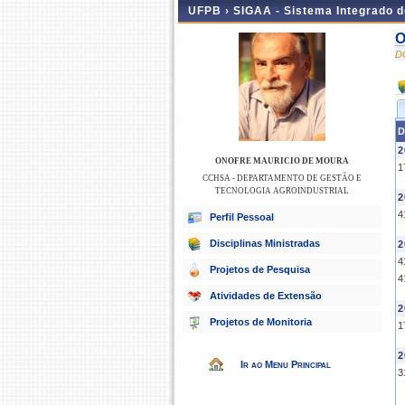
UFPB ›
SIGAA - Sistema Integrado 
O
D
D
2
ONOFRE MAURICIO DE MOURA
1
CCHSA - DEPARTAMENTO DE GESTÃO E
TECNOLOGIA AGROINDUSTRIAL
2
4
Perfil Pessoal
Disciplinas Ministradas
2
4
Projetos de Pesquisa
4
Atividades de Extensão
2
Projetos de Monitoria
1
2
Ir ao Menu Principal
3