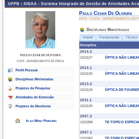
UFPB ›
SIGAA - Sistema Integrado de Gestão de Atividades Ac
Paulo Cesar De Oliveira
DFIS - CCEN - DEPARTAMENTO DE F
Disciplinas Ministradas
Infantil
Fundamental
Técnico
Disciplina
2014.2
PAULO CESAR DE OLIVEIRA
1101127
ÓPTICA NÃO LINEAR
CCEN - DEPARTAMENTO DE FÍSICA
2014.1
Perfil Pessoal
1101126
ÓPTICA NÃO LINEAR
Disciplinas Ministradas
2013.2
Projetos de Pesquisa
1101124
ÓPTICA DE FOURIE
Atividades de Extensão
2011.1
1101126
ÓPTICA NÃO LINEAR
Projetos de Monitoria
2007.2
Ir ao Menu Principal
1101066
TE-TOPICO ESPECIA
2007.1
1101062
TE-TOPICO ESPECIA