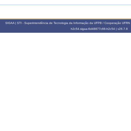
SIGAA | STI - Superintendência de Tecnologia da Informação da UFPB / Cooperação UFRN 
h2c54.sigaa-6d48877c66-h2c54 |
v26.7.8