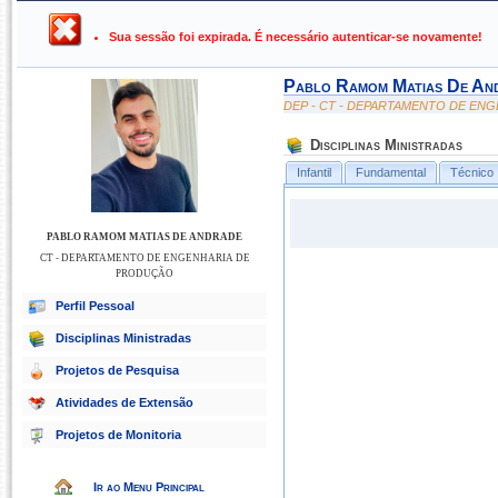
UFPB ›
SIGAA - Sistema Integrado de Gestão de Atividades Ac
Sua sessão foi expirada. É necessário autenticar-se novamente!
Pablo Ramom Matias De An
DEP - CT - DEPARTAMENTO DE EN
Disciplinas Ministradas
Infantil
Fundamental
Técnico
PABLO RAMOM MATIAS DE ANDRADE
CT - DEPARTAMENTO DE ENGENHARIA DE
PRODUÇÃO
Perfil Pessoal
Disciplinas Ministradas
Projetos de Pesquisa
Atividades de Extensão
Projetos de Monitoria
Ir ao Menu Principal