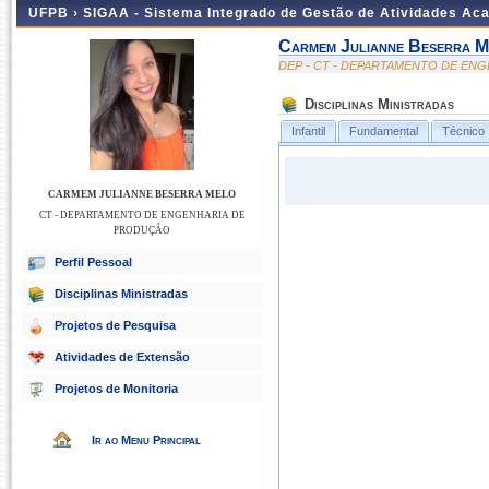
UFPB ›
SIGAA - Sistema Integrado de Gestão de Atividades Ac
Carmem Julianne Beserra M
DEP - CT - DEPARTAMENTO DE EN
Disciplinas Ministradas
Infantil
Fundamental
Técnico
CARMEM JULIANNE BESERRA MELO
CT - DEPARTAMENTO DE ENGENHARIA DE
PRODUÇÃO
Perfil Pessoal
Disciplinas Ministradas
Projetos de Pesquisa
Atividades de Extensão
Projetos de Monitoria
Ir ao Menu Principal