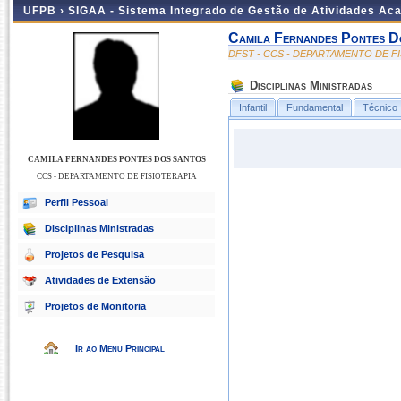
UFPB ›
SIGAA - Sistema Integrado de Gestão de Atividades Ac
Camila Fernandes Pontes D
DFST - CCS - DEPARTAMENTO DE F
Disciplinas Ministradas
Infantil
Fundamental
Técnico
CAMILA FERNANDES PONTES DOS SANTOS
CCS - DEPARTAMENTO DE FISIOTERAPIA
Perfil Pessoal
Disciplinas Ministradas
Projetos de Pesquisa
Atividades de Extensão
Projetos de Monitoria
Ir ao Menu Principal