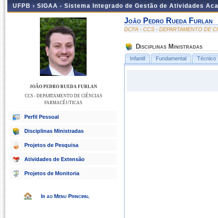
UFPB ›
SIGAA - Sistema Integrado de Gestão de Atividades Ac
João Pedro Rueda Furlan
DCFA - CCS - DEPARTAMENTO DE C
Disciplinas Ministradas
Infantil
Fundamental
Técnico
JOÃO PEDRO RUEDA FURLAN
CCS - DEPARTAMENTO DE CIÊNCIAS
FARMACÊUTICAS
Perfil Pessoal
Disciplinas Ministradas
Projetos de Pesquisa
Atividades de Extensão
Projetos de Monitoria
Ir ao Menu Principal