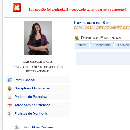
UFPB ›
SIGAA - Sistema Integrado de Gestão de Atividades Ac
Sua sessão foi expirada. É necessário autenticar-se novamente!
Lais Caroline Kuss
DRIN - CCSA - DEPARTAMENTO DE
Disciplinas Ministradas
Infantil
Fundamental
Técnico
LAIS CAROLINE KUSS
CCSA - DEPARTAMENTO DE RELACÕES
INTERNACIONAIS
Perfil Pessoal
Disciplinas Ministradas
Projetos de Pesquisa
Atividades de Extensão
Projetos de Monitoria
Ir ao Menu Principal