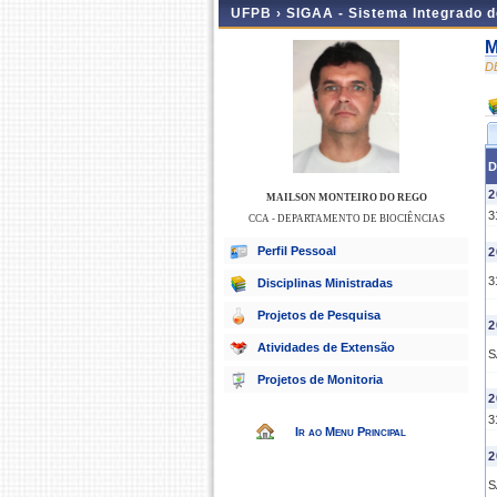
UFPB ›
SIGAA - Sistema Integrado 
M
D
D
2
MAILSON MONTEIRO DO REGO
3
CCA - DEPARTAMENTO DE BIOCIÊNCIAS
Perfil Pessoal
2
3
Disciplinas Ministradas
Projetos de Pesquisa
2
Atividades de Extensão
S
Projetos de Monitoria
2
3
Ir ao Menu Principal
2
S