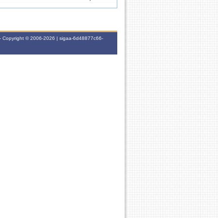
60h
5T3456
- Copyright © 2006-2026 | sigaa-6d48877c66-
5T3456 (21/09/2022 -
30h
20/12/2022)
60h
5T3456
5T3456 (20/09/2021 -
60h
22/12/2021)
60h
5T2345
2M2345 (12/06/2021 -
60h
13/09/2021)
5T2345 (21/09/2020 -
60h
22/12/2020)
60h
5T3456