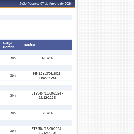
João Pessoa, 07 de Agosto de 2026
Carga
Horário
Horária
30h
4T3456
35N12 (13/03/2025 -
30h
11/06/2025)
5T2345 (16/09/2024 -
30h
16/12/2024)
30h
5T3456
5T3456 (13/09/2023 -
30h
12/12/2023)