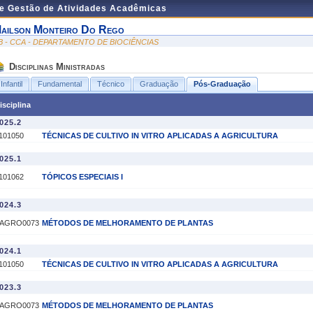
de Gestão de Atividades Acadêmicas
ailson Monteiro Do Rego
B - CCA - DEPARTAMENTO DE BIOCIÊNCIAS
Disciplinas Ministradas
Infantil
Fundamental
Técnico
Graduação
Pós-Graduação
isciplina
025.2
101050
TÉCNICAS DE CULTIVO IN VITRO APLICADAS A AGRICULTURA
025.1
101062
TÓPICOS ESPECIAIS I
024.3
AGRO0073
MÉTODOS DE MELHORAMENTO DE PLANTAS
024.1
101050
TÉCNICAS DE CULTIVO IN VITRO APLICADAS A AGRICULTURA
023.3
AGRO0073
MÉTODOS DE MELHORAMENTO DE PLANTAS