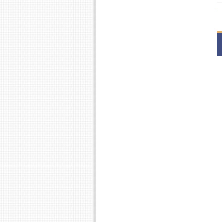
2
3
2
S
2
3
2
S
2
3
S
2
S
2
3