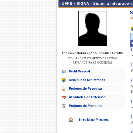
UFPB ›
SIGAA - Sistema Integrado 
S
D
D
2
SANDRA AMELIA LUNA CIRNE DE AZEVEDO
S
CCHLA - DEPARTAMENTO DE LETRAS
ESTRANGEIRAS E MODERNAS
2
S
Perfil Pessoal
Disciplinas Ministradas
2
S
Projetos de Pesquisa
S
Atividades de Extensão
2
Projetos de Monitoria
S
2
Ir ao Menu Principal
S
2