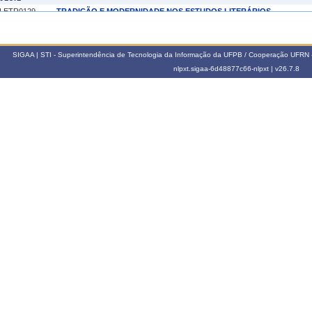
LETR0129
TRADIÇÃO E MODERNIDADE NOS ESTUDOS LITERÁRIOS
013.2
403259
TÓPICOS ESPECIAIS EM LITERATURA I
SIGAA | STI - Superintendência de Tecnologia da Informação da UFPB / Cooperação UFRN 
nlpxt.sigaa-6d48877c66-nlpxt |
v26.7.8
012.1
403230
TEORIA DO TEXTO DRAMÁTICO
011.1
403230
TEORIA DO TEXTO DRAMÁTICO
010.2
403234
ESTUDOS LITERÁRIOS COMPARATIVOS I
010.1
403230
TEORIA DO TEXTO DRAMÁTICO
009.2
403235
ESTUDOS LITERÁRIOS COMPARATIVOS II
009.1
403230
TEORIA DO TEXTO DRAMÁTICO
008.1
403230
TEORIA DO TEXTO DRAMÁTICO