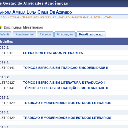
de Gestão de Atividades Acadêmicas
andra Amelia Luna Cirne De Azevedo
LEM - CCHLA - DEPARTAMENTO DE LETRAS ESTRANGEIRAS E MODERNAS
Disciplinas Ministradas
Infantil
Fundamental
Técnico
Graduação
Pós-Graduação
isciplina
020.2
LETR0110
LITERATURA E ESTUDOS INTERARTES
019.1
LETR0141
TÓPICOS ESPECIAIS EM TRADIÇÃO E MODERNIDADE II
018.2
LETR0127
TÓPICOS ESPECIAIS EM LITERATURA E TRADUÇÃO II
LETR0141
TÓPICOS ESPECIAIS EM TRADIÇÃO E MODERNIDADE II
017.1
LETR0129
TRADIÇÃO E MODERNIDADE NOS ESTUDOS LITERÁRIOS
016.1
LETR0129
TRADIÇÃO E MODERNIDADE NOS ESTUDOS LITERÁRIOS
015.1