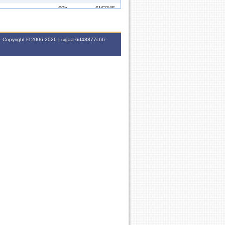
60h
6M2345
30h
3M2345
- Copyright © 2006-2026 | sigaa-6d48877c66-
60h
5T345
60h
-
60h
-
60h
-
60h
-
60h
-
60h
-