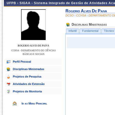
UFPB ›
SIGAA - Sistema Integrado de Gestão de Atividades Ac
Rogerio Alves De Paiva
DCSO - CCHSA - DEPARTAMENTO DE
Disciplinas Ministradas
Infantil
Fundamental
Técnico
ROGERIO ALVES DE PAIVA
CCHSA - DEPARTAMENTO DE CIÊNCIAS
BÁSICAS E SOCIAIS
Perfil Pessoal
Disciplinas Ministradas
Projetos de Pesquisa
Atividades de Extensão
Projetos de Monitoria
Ir ao Menu Principal