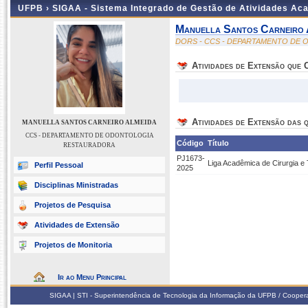
UFPB ›
SIGAA - Sistema Integrado de Gestão de Atividades Ac
Manuella Santos Carneiro 
DORS - CCS - DEPARTAMENTO DE
Atividades de Extensão que
Atividades de Extensão das q
MANUELLA SANTOS CARNEIRO ALMEIDA
CCS - DEPARTAMENTO DE ODONTOLOGIA
Código
Título
RESTAURADORA
PJ1673-
Liga Acadêmica de Cirurgia e
Perfil Pessoal
2025
Disciplinas Ministradas
Projetos de Pesquisa
Atividades de Extensão
Projetos de Monitoria
Ir ao Menu Principal
SIGAA | STI - Superintendência de Tecnologia da Informação da UFPB / Coope