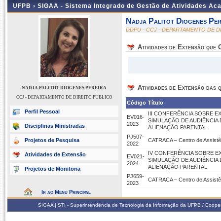
UFPB ›
SIGAA - Sistema Integrado de Gestão de Atividades Ac
Nadja Palitot Diogenes Per
DDPU - CCJ - DEPARTAMENTO DE D
Atividades de Extensão que
Atividades de Extensão das q
NADJA PALITOT DIOGENES PEREIRA
CCJ - DEPARTAMENTO DE DIREITO PÚBLICO
Código
Título
Perfil Pessoal
III CONFERÊNCIA SOBRE E
EV016-
SIMULAÇÃO DE AUDIÊNCIA
2023
Disciplinas Ministradas
ALIENAÇÃO PARENTAL
PJ507-
Projetos de Pesquisa
CATRACA – Centro de Assistênc
2022
IV CONFERÊNCIA SOBRE EX
Atividades de Extensão
EV021-
SIMULAÇÃO DE AUDIÊNCIA
2024
ALIENAÇÃO PARENTAL
Projetos de Monitoria
PJ659-
CATRACA – Centro de Assistên
2023
Ir ao Menu Principal
SIGAA | STI - Superintendência de Tecnologia da Informação da UFPB / Coope