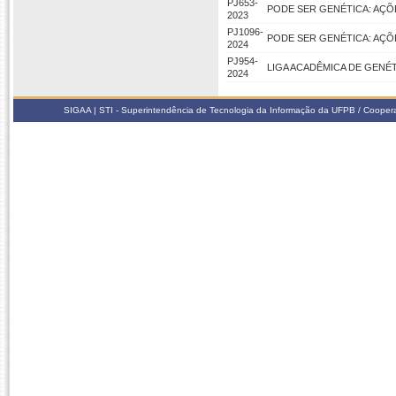
PJ653-
PODE SER GENÉTICA: AÇ
2023
PJ1096-
PODE SER GENÉTICA: AÇÕ
2024
PJ954-
LIGA ACADÊMICA DE GENÉ
2024
SIGAA | STI - Superintendência de Tecnologia da Informação da UFPB / Coope