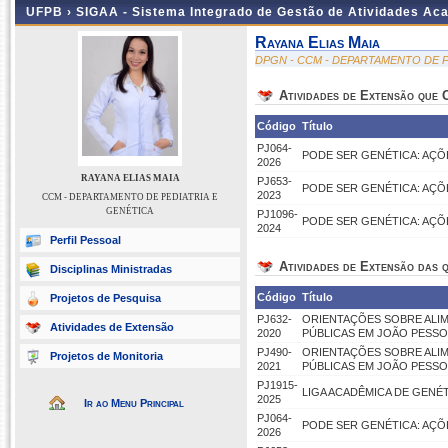
UFPB ›
SIGAA - Sistema Integrado de Gestão de Atividades Ac
Rayana Elias Maia
DPGN - CCM - DEPARTAMENTO DE P
Atividades de Extensão que
Código
Título
PJ064-
PODE SER GENÉTICA: AÇÕE
2026
RAYANA ELIAS MAIA
PJ653-
PODE SER GENÉTICA: AÇ
2023
CCM - DEPARTAMENTO DE PEDIATRIA E
GENÉTICA
PJ1096-
PODE SER GENÉTICA: AÇÕ
2024
Perfil Pessoal
Atividades de Extensão das q
Disciplinas Ministradas
Código
Título
Projetos de Pesquisa
PJ632-
ORIENTAÇÕES SOBRE ALIM
Atividades de Extensão
2020
PÚBLICAS EM JOÃO PESSO
PJ490-
ORIENTAÇÕES SOBRE ALIM
Projetos de Monitoria
2021
PÚBLICAS EM JOÃO PESSOA
PJ1915-
LIGA ACADÊMICA DE GENÉT
2025
Ir ao Menu Principal
PJ064-
PODE SER GENÉTICA: AÇÕE
2026