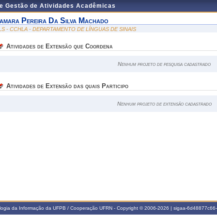
de Gestão de Atividades Acadêmicas
amara Pereira Da Silva Machado
LS - CCHLA - DEPARTAMENTO DE LÍNGUAS DE SINAIS
Atividades de Extensão que Coordena
Nenhum projeto de pesquisa cadastrado
Atividades de Extensão das quais Participo
Nenhum projeto de extensão cadastrado
ologia da Informação da UFPB / Cooperação UFRN - Copyright © 2006-2026 | sigaa-6d48877c6