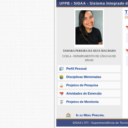
UFPB ›
SIGAA - Sistema Integrado 
T
D
TAMARA PEREIRA DA SILVA MACHADO
CCHLA - DEPARTAMENTO DE LÍNGUAS DE
SINAIS
Perfil Pessoal
Disciplinas Ministradas
Projetos de Pesquisa
Atividades de Extensão
Projetos de Monitoria
Ir ao Menu Principal
SIGAA | STI - Superintendência de Tecn