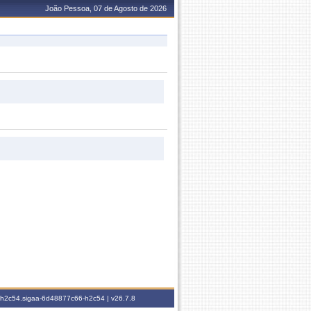
João Pessoa, 07 de Agosto de 2026
6-h2c54.sigaa-6d48877c66-h2c54 |
v26.7.8