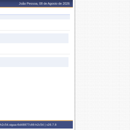
João Pessoa, 08 de Agosto de 2026
6-h2c54.sigaa-6d48877c66-h2c54 |
v26.7.8