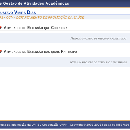
de Gestão de Atividades Acadêmicas
ustavo Vieira Dias
PS - CCM - DEPARTAMENTO DE PROMOÇÃO DA SAÚDE
Atividades de Extensão que Coordena
Nenhum projeto de pesquisa cadastrado
Atividades de Extensão das quais Participo
Nenhum projeto de extensão cadastrado
ologia da Informação da UFPB / Cooperação UFRN - Copyright © 2006-2026 | sigaa-6d48877c6