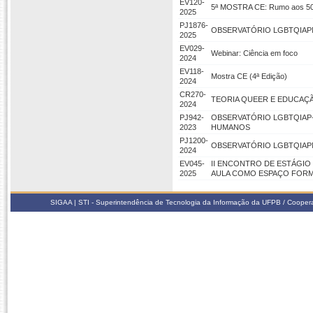
EV120-
5ª MOSTRA CE: Rumo aos 50+
2025
PJ1876-
OBSERVATÓRIO LGBTQIAPN
2025
EV029-
Webinar: Ciência em foco
2024
EV118-
Mostra CE (4ª Edição)
2024
CR270-
TEORIA QUEER E EDUCAÇ
2024
PJ942-
OBSERVATÓRIO LGBTQIAP+
2023
HUMANOS
PJ1200-
OBSERVATÓRIO LGBTQIAPN
2024
EV045-
II ENCONTRO DE ESTÁGIO 
2025
AULA COMO ESPAÇO FORM
SIGAA | STI - Superintendência de Tecnologia da Informação da UFPB / Coope