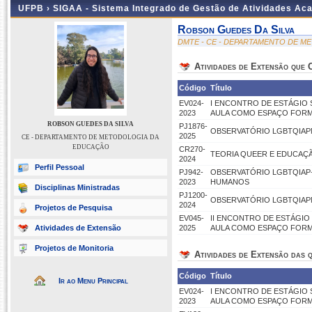
UFPB ›
SIGAA - Sistema Integrado de Gestão de Atividades Ac
Robson Guedes Da Silva
DMTE - CE - DEPARTAMENTO DE 
Atividades de Extensão que
Código
Título
EV024-
I ENCONTRO DE ESTÁGIO 
2023
AULA COMO ESPAÇO FORM
ROBSON GUEDES DA SILVA
PJ1876-
OBSERVATÓRIO LGBTQIAPN
2025
CE - DEPARTAMENTO DE METODOLOGIA DA
EDUCAÇÃO
CR270-
TEORIA QUEER E EDUCAÇ
2024
Perfil Pessoal
PJ942-
OBSERVATÓRIO LGBTQIAP+
2023
HUMANOS
Disciplinas Ministradas
PJ1200-
OBSERVATÓRIO LGBTQIAPN
2024
Projetos de Pesquisa
EV045-
II ENCONTRO DE ESTÁGIO 
Atividades de Extensão
2025
AULA COMO ESPAÇO FORM
Projetos de Monitoria
Atividades de Extensão das q
Código
Título
Ir ao Menu Principal
EV024-
I ENCONTRO DE ESTÁGIO 
2023
AULA COMO ESPAÇO FORM