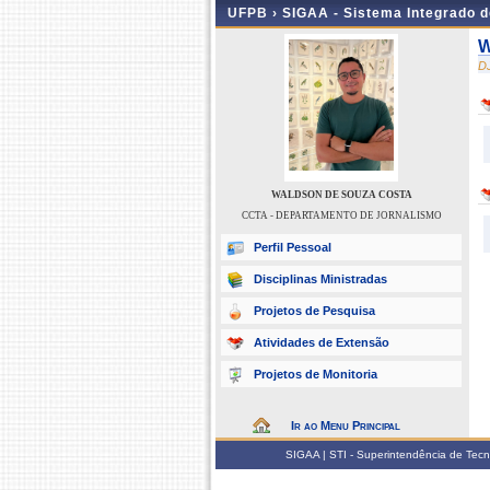
UFPB ›
SIGAA - Sistema Integrado 
W
D
WALDSON DE SOUZA COSTA
CCTA - DEPARTAMENTO DE JORNALISMO
Perfil Pessoal
Disciplinas Ministradas
Projetos de Pesquisa
Atividades de Extensão
Projetos de Monitoria
Ir ao Menu Principal
SIGAA | STI - Superintendência de Tec