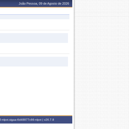
João Pessoa, 09 de Agosto de 2026
-nlpxt.sigaa-6d48877c66-nlpxt |
v26.7.8