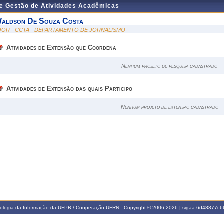
de Gestão de Atividades Acadêmicas
aldson De Souza Costa
JOR - CCTA - DEPARTAMENTO DE JORNALISMO
Atividades de Extensão que Coordena
Nenhum projeto de pesquisa cadastrado
Atividades de Extensão das quais Participo
Nenhum projeto de extensão cadastrado
nologia da Informação da UFPB / Cooperação UFRN - Copyright © 2006-2026 | sigaa-6d48877c66