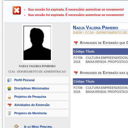
UFPB ›
SIGAA - Sistema Integrado de Gestão de Atividades Ac
Sua sessão foi expirada. É necessário autenticar-se novamente!
Sua sessão foi expirada. É necessário autenticar-se novamente!
Nadja Valeria Pinheiro
DADM - CCSA - DEPARTAMENTO DE
Atividades de Extensão que
Código
Título
PJ708-
CULTURA EMPREENDEDORA
2018
BAIXA RENDA: PROPOSTA 
NADJA VALERIA PINHEIRO
CCSA - DEPARTAMENTO DE ADMINISTRACAO
Atividades de Extensão das q
Perfil Pessoal
Código
Título
PJ708-
CULTURA EMPREENDEDORA
Disciplinas Ministradas
2018
BAIXA RENDA: PROPOSTA 
Projetos de Pesquisa
Atividades de Extensão
Projetos de Monitoria
Ir ao Menu Principal