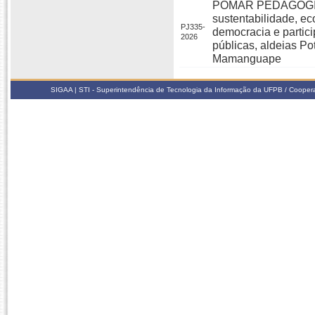
POMAR PEDÁGOGICO:
sustentabilidade, ec
PJ335-
democracia e partic
2026
públicas, aldeias Po
Mamanguape
SIGAA | STI - Superintendência de Tecnologia da Informação da UFPB / Coope