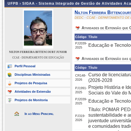
UFPB ›
SIGAA - Sistema Integrado de Gestão de Atividades Ac
Nilton Ferreira Bittencour
DEDC - CCAE - DEPARTAMENTO D
Atividades de Extensão que
Código
Título
PJ2039-
Educação e Tecnolo
2025
NILTON FERREIRA BITTENCOURT JUNIOR
CCAE - DEPARTAMENTO DE EDUCAÇÃO
Atividades de Extensão das q
Perfil Pessoal
Código
Título
Curso de licenciatu
Disciplinas Ministradas
CR148-
2026
(2026-2028
Projetos de Pesquisa
Projeto História e 
PJ1991-
Atividades de Extensão
2025
Sociais do Vale do
PJ2039-
Projetos de Monitoria
Educação e Tecnolo
2025
Título: POMAR PEDÁ
Ir ao Menu Principal
sustentabilidade e 
PJ319-
2026
juventude universitá
e comunidades tradi