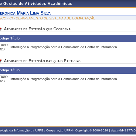
de Gestão de Atividades Acadêmicas
eronica Maria Lima Silva
SCO - CI - DEPARTAMENTO DE SISTEMAS DE COMPUTAÇÃO
Atividades de Extensão que Coordena
ódigo
Título
R099-
Introdução a Programação para a Comunidade do Centro de Informática
023
Atividades de Extensão das quais Participo
ódigo
Título
R099-
Introdução a Programação para a Comunidade do Centro de Informática
023
nologia da Informação da UFPB / Cooperação UFRN - Copyright © 2006-2026 | sigaa-6d48877c66