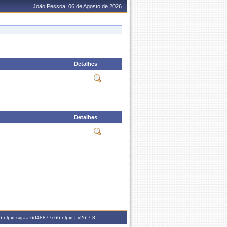
João Pessoa, 06 de Agosto de 2026
Detalhes
Detalhes
-nlpxt.sigaa-6d48877c66-nlpxt |
v26.7.8