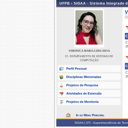
UFPB ›
SIGAA - Sistema Integrado 
V
D
C
C
2
VERONICA MARIA LIMA SILVA
CI - DEPARTAMENTO DE SISTEMAS DE
COMPUTAÇÃO
C
Perfil Pessoal
C
2
Disciplinas Ministradas
Projetos de Pesquisa
Atividades de Extensão
Projetos de Monitoria
Ir ao Menu Principal
SIGAA | STI - Superintendência de Tec