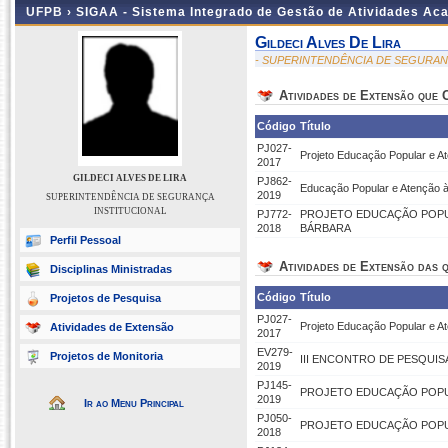
UFPB ›
SIGAA - Sistema Integrado de Gestão de Atividades Ac
Gildeci Alves De Lira
- SUPERINTENDÊNCIA DE SEGURAN
Atividades de Extensão que
Código
Título
PJ027-
Projeto Educação Popular e A
2017
GILDECI ALVES DE LIRA
PJ862-
Educação Popular e Atenção 
2019
SUPERINTENDÊNCIA DE SEGURANÇA
INSTITUCIONAL
PJ772-
PROJETO EDUCAÇÃO POPULA
2018
BÁRBARA
Perfil Pessoal
Atividades de Extensão das q
Disciplinas Ministradas
Código
Título
Projetos de Pesquisa
PJ027-
Projeto Educação Popular e A
Atividades de Extensão
2017
EV279-
Projetos de Monitoria
III ENCONTRO DE PESQUIS
2019
PJ145-
PROJETO EDUCAÇÃO POPULA
2019
Ir ao Menu Principal
PJ050-
PROJETO EDUCAÇÃO POPULA
2018