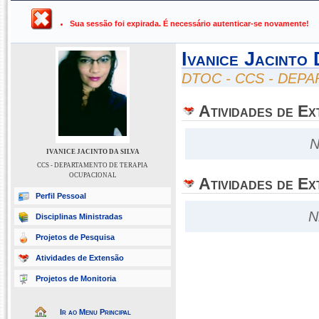
UFPB ›
SIGAA - Sistema Integrado de Gestão de Atividades Ac
Sua sessão foi expirada. É necessário autenticar-se novamente!
Ivanice Jacinto 
DTOC - CCS - DEP
Atividades de E
N
IVANICE JACINTO DA SILVA
CCS - DEPARTAMENTO DE TERAPIA
OCUPACIONAL
Atividades de Ex
Perfil Pessoal
N
Disciplinas Ministradas
Projetos de Pesquisa
Atividades de Extensão
Projetos de Monitoria
Ir ao Menu Principal