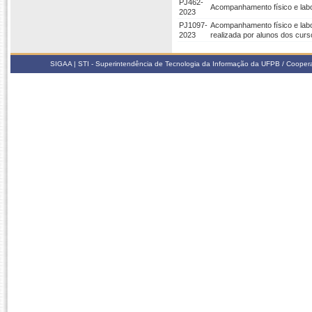
PJ462-
Acompanhamento físico e labo
2023
PJ1097-
Acompanhamento físico e labo
2023
realizada por alunos dos cur
SIGAA | STI - Superintendência de Tecnologia da Informação da UFPB / Coope