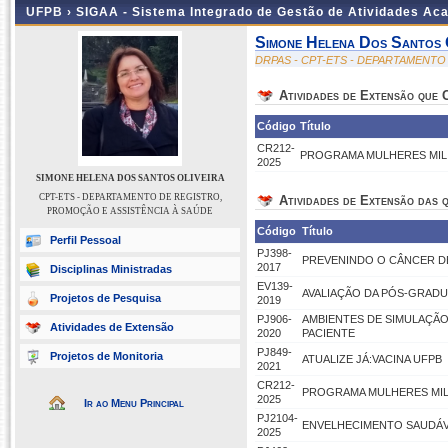
UFPB ›
SIGAA - Sistema Integrado de Gestão de Atividades Ac
Simone Helena Dos Santos 
DRPAS - CPT-ETS - DEPARTAMENTO
Atividades de Extensão que
Código
Título
CR212-
PROGRAMA MULHERES MIL 
2025
SIMONE HELENA DOS SANTOS OLIVEIRA
CPT-ETS - DEPARTAMENTO DE REGISTRO,
Atividades de Extensão das q
PROMOÇÃO E ASSISTÊNCIA À SAÚDE
Código
Título
Perfil Pessoal
PJ398-
PREVENINDO O CÂNCER DE
2017
Disciplinas Ministradas
EV139-
AVALIAÇÃO DA PÓS-GRAD
Projetos de Pesquisa
2019
PJ906-
AMBIENTES DE SIMULAÇÃO
Atividades de Extensão
2020
PACIENTE
PJ849-
Projetos de Monitoria
ATUALIZE JÁ:VACINA UFPB
2021
CR212-
PROGRAMA MULHERES MIL 
2025
Ir ao Menu Principal
PJ2104-
ENVELHECIMENTO SAUDÁVE
2025