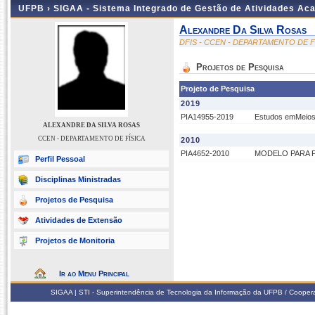
UFPB ›
SIGAA - Sistema Integrado de Gestão de Atividades Ac
Alexandre Da Silva Rosas
DFIS - CCEN - DEPARTAMENTO DE F
Projetos de Pesquisa
Projeto de Pesquisa
2019
PIA14955-2019
Estudos emMeios 
ALEXANDRE DA SILVA ROSAS
CCEN - DEPARTAMENTO DE FÍSICA
2010
PIA4652-2010
MODELO PARA 
Perfil Pessoal
Disciplinas Ministradas
Projetos de Pesquisa
Atividades de Extensão
Projetos de Monitoria
Ir ao Menu Principal
SIGAA | STI - Superintendência de Tecnologia da Informação da UFPB / Coope