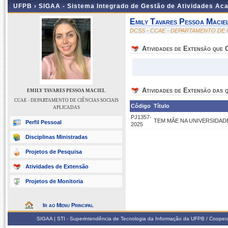
UFPB ›
SIGAA - Sistema Integrado de Gestão de Atividades Ac
Emily Tavares Pessoa Macie
DCSS - CCAE - DEPARTAMENTO DE 
Atividades de Extensão que
Atividades de Extensão das q
EMILY TAVARES PESSOA MACIEL
CCAE - DEPARTAMENTO DE CIÊNCIAS SOCIAIS
Código
Título
APLICADAS
PJ1357-
TEM MÃE NA UNIVERSIDAD
Perfil Pessoal
2025
Disciplinas Ministradas
Projetos de Pesquisa
Atividades de Extensão
Projetos de Monitoria
Ir ao Menu Principal
SIGAA | STI - Superintendência de Tecnologia da Informação da UFPB / Coope