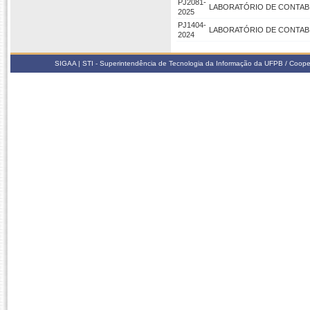
PJ2081-
LABORATÓRIO DE CONTABI
2025
PJ1404-
LABORATÓRIO DE CONTABI
2024
SIGAA | STI - Superintendência de Tecnologia da Informação da UFPB / Coope