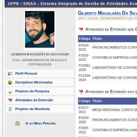
UFPB ›
SIGAA - Sistema Integrado de Gestão de Atividades Ac
Gilberto Magalhães Da Silv
DFC - CCSA - DEPARTAMENTO DE F
Atividades de Extensão que
Código
Título
EV024-
PRONUNCIAMENTOS CONTÁ
2025
GILBERTO MAGALHÃES DA SILVA FILHO
PJ925-
CONTABILIS EMPRESA JUN
2022
CCSA - DEPARTAMENTO DE FINANÇAS E
CONTABILIDADE
PJ2081-
LABORATÓRIO DE CONTABI
2025
Perfil Pessoal
PJ1404-
LABORATÓRIO DE CONTABI
2024
Disciplinas Ministradas
Projetos de Pesquisa
Atividades de Extensão das q
Atividades de Extensão
Código
Título
EV017-
Projetos de Monitoria
MESA-REDONDA: CASOS D
2021
EV024-
PRONUNCIAMENTOS CONTÁ
2025
Ir ao Menu Principal
PJ925-
CONTABILIS EMPRESA JUN
2022