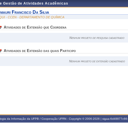
de Gestão de Atividades Acadêmicas
mauri Francisco Da Silva
QUI - CCEN - DEPARTAMENTO DE QUÍMICA
Atividades de Extensão que Coordena
Nenhum projeto de pesquisa cadastrado
Atividades de Extensão das quais Participo
Nenhum projeto de extensão cadastrado
ologia da Informação da UFPB / Cooperação UFRN - Copyright © 2006-2026 | sigaa-6d48877c6