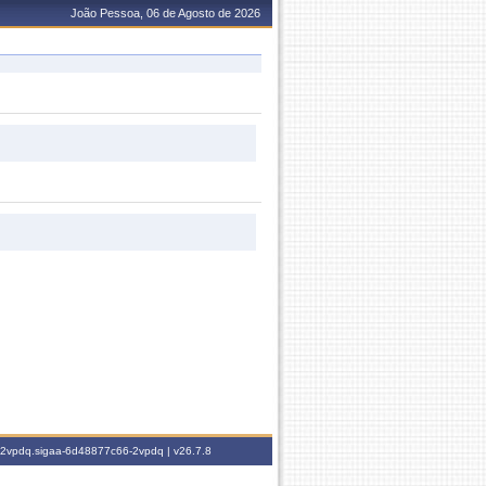
João Pessoa, 06 de Agosto de 2026
6-2vpdq.sigaa-6d48877c66-2vpdq |
v26.7.8