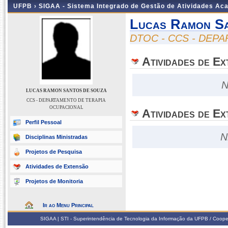
UFPB ›
SIGAA - Sistema Integrado de Gestão de Atividades Ac
Lucas Ramon S
DTOC - CCS - DEP
Atividades de E
N
LUCAS RAMON SANTOS DE SOUZA
CCS - DEPARTAMENTO DE TERAPIA
OCUPACIONAL
Atividades de Ex
Perfil Pessoal
N
Disciplinas Ministradas
Projetos de Pesquisa
Atividades de Extensão
Projetos de Monitoria
Ir ao Menu Principal
SIGAA | STI - Superintendência de Tecnologia da Informação da UFPB / Coope