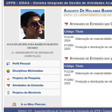
UFPB ›
SIGAA - Sistema Integrado de Gestão de Atividades Ac
Augusto De Holanda Barre
DSCO - CI - DEPARTAMENTO DE S
Atividades de Extensão que
Código
Título
PJ1138-
Elaboração de material didáti
2024
AUGUSTO DE HOLANDA BARRETO MARTINS
PJ1881-
Produção e distribuição de vi
TAVARES
2025
CI - DEPARTAMENTO DE SISTEMAS DE
COMPUTAÇÃO
Atividades de Extensão das q
Perfil Pessoal
Código
Título
Disciplinas Ministradas
PJ1138-
Elaboração de material didáti
2024
Projetos de Pesquisa
PJ1881-
Produção e distribuição de vi
2025
Atividades de Extensão
Projetos de Monitoria
Ir ao Menu Principal
SIGAA | STI - Superintendência de Tecnologia da Informação da UFPB / Coope