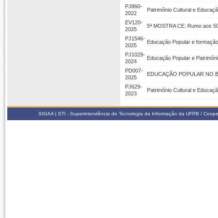
PJ860-
Patrimônio Cultural e Educaç
2022
EV120-
5ª MOSTRA CE: Rumo aos 50+
2025
PJ1546-
Educação Popular e formação
2025
PJ1029-
Educação Popular e Patrimôni
2024
PD007-
EDUCAÇÃO POPULAR NO BREJ
2025
PJ629-
Patrimônio Cultural e Educaç
2023
SIGAA | STI - Superintendência de Tecnologia da Informação da UFPB / Coope