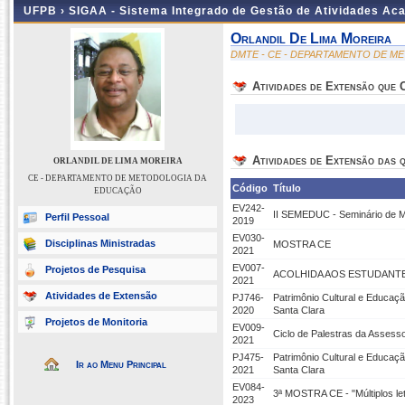
UFPB ›
SIGAA - Sistema Integrado de Gestão de Atividades Ac
Orlandil De Lima Moreira
DMTE - CE - DEPARTAMENTO DE 
Atividades de Extensão que
Atividades de Extensão das q
ORLANDIL DE LIMA MOREIRA
CE - DEPARTAMENTO DE METODOLOGIA DA
Código
Título
EDUCAÇÃO
EV242-
II SEMEDUC - Seminário de Me
Perfil Pessoal
2019
EV030-
Disciplinas Ministradas
MOSTRA CE
2021
EV007-
Projetos de Pesquisa
ACOLHIDA AOS ESTUDANT
2021
Atividades de Extensão
PJ746-
Patrimônio Cultural e Educaç
2020
Santa Clara
Projetos de Monitoria
EV009-
Ciclo de Palestras da Asses
2021
PJ475-
Patrimônio Cultural e Educaç
Ir ao Menu Principal
2021
Santa Clara
EV084-
3ª MOSTRA CE - "Múltiplos le
2023