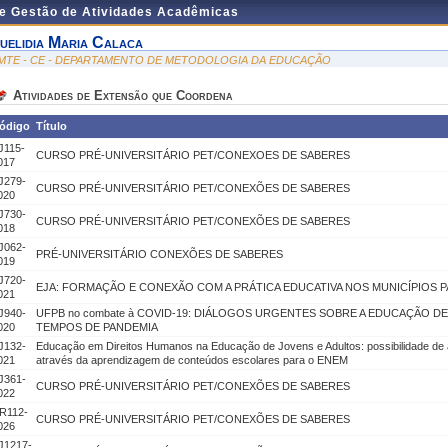
de Gestão de Atividades Acadêmicas
uelidia Maria Calaca
MTE - CE - DEPARTAMENTO DE METODOLOGIA DA EDUCAÇÃO
Atividades de Extensão que Coordena
ódigo
Título
J115-
CURSO PRÉ-UNIVERSITÁRIO PET/CONEXOES DE SABERES
017
J279-
CURSO PRÉ-UNIVERSITÁRIO PET/CONEXÕES DE SABERES
020
J730-
CURSO PRÉ-UNIVERSITÁRIO PET/CONEXÕES DE SABERES
018
J062-
PRÉ-UNIVERSITÁRIO CONEXÕES DE SABERES
019
J720-
EJA: FORMAÇÃO E CONEXÃO COM A PRÁTICA EDUCATIVA NOS MUNICÍPIOS 
021
J940-
UFPB no combate à COVID-19: DIÁLOGOS URGENTES SOBRE A EDUCAÇÃO D
020
TEMPOS DE PANDEMIA
J132-
Educação em Direitos Humanos na Educação de Jovens e Adultos: possibilidade de 
021
através da aprendizagem de conteúdos escolares para o ENEM
J361-
CURSO PRÉ-UNIVERSITÁRIO PET/CONEXÕES DE SABERES
022
R112-
CURSO PRÉ-UNIVERSITÁRIO PET/CONEXÕES DE SABERES
026
J1217-