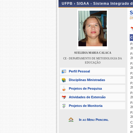
UFPB ›
SIGAA - Sistema Integrado 
S
D
C
P
2
SUELIDIA MARIA CALACA
P
2
CE - DEPARTAMENTO DE METODOLOGIA DA
EDUCAÇÃO
P
2
Perfil Pessoal
P
2
Disciplinas Ministradas
P
2
Projetos de Pesquisa
P
Atividades de Extensão
2
P
Projetos de Monitoria
2
P
2
Ir ao Menu Principal
C
2
P