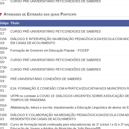
CURSO PRÉ-UNIVERSITÁRIO PET/CONEXÕES DE SABERES
024
Atividades de Extensão das quais Participo
ódigo
Título
J115-
CURSO PRÉ-UNIVERSITÁRIO PET/CONEXOES DE SABERES
017
J158-
DIÁLOGO E INTERVENÇÃO NA MEDIAÇÃO PEDAGÓGICA DA ESCOLA COM AD
019
EM CASAS DE ACOLHIMENTO
R004-
Formação de Gestores em Educação Popular - FOGEP
020
J279-
CURSO PRÉ-UNIVERSITÁRIO PET/CONEXÕES DE SABERES
020
J730-
CURSO PRÉ-UNIVERSITÁRIO PET/CONEXÕES DE SABERES
018
J062-
PRÉ-UNIVERSITÁRIO CONEXÕES DE SABERES
019
J720-
EJA: FORMAÇÃO E CONEXÃO COM A PRÁTICA EDUCATIVA NOS MUNICÍPIOS 
021
J940-
UFPB no combate à COVID-19: DIÁLOGOS URGENTES SOBRE A EDUCAÇÃO D
020
TEMPOS DE PANDEMIA
J916-
Alfabetização, leitura e escrita: impulsionando a Educação Linguística de alunos do
022
J169-
DIÁLOGO E COLABORAÇÃO NA MEDIAÇÃO PEDAGÓGICA DA ESCOLA COM A
021
RESIDENTES EM CASAS DE ACOLHIMENTO
R063-
Curso de formação inicial continuada para educadores/as do 1º (ciclos I e II) e 2º seg
021
Educação de Jovens e Adultos do Município de João Pessoa/PB