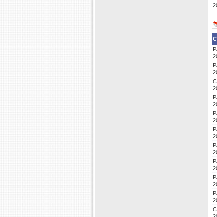
2
C
P
2
P
2
C
2
P
2
P
2
P
2
P
2
P
2
P
2
P
2
C
2