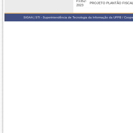
PJ352-
PROJETO PLANTÃO FISCA
2023
SIGAA | STI - Superintendência de Tecnologia da Informação da UFPB / Coope