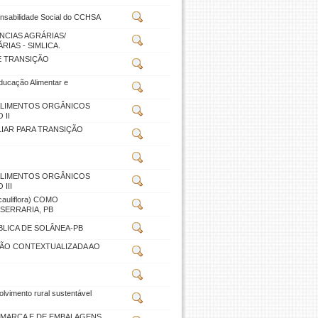
nsabilidade Social do CCHSA
NCIAS AGRÁRIAS/
RIAS - SIMLICA.
E TRANSIÇÃO
ducação Alimentar e
ALIMENTOS ORGÂNICOS
 II
IAR PARA TRANSIÇÃO
ALIMENTOS ORGÂNICOS
III
uliflora) COMO
SERRARIA, PB
ÚBLICA DE SOLÂNEA-PB
ÃO CONTEXTUALIZADA AO
vimento rural sustentável
 MARCA E DE EMBALAGENS