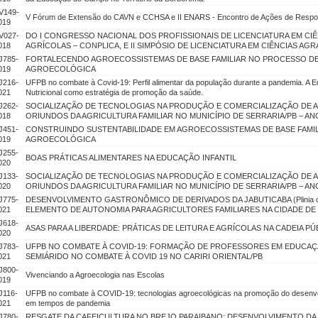
V149-
V Fórum de Extensão do CAVN e CCHSA e II ENARS - Encontro de Ações de Respo
019
V027-
DO I CONGRESSO NACIONAL DOS PROFISSIONAIS DE LICENCIATURA EM CIÊ
018
AGRÍCOLAS – CONPLICA, E II SIMPÓSIO DE LICENCIATURA EM CIÊNCIAS AGRÁ
J785-
FORTALECENDO AGROECOSSISTEMAS DE BASE FAMILIAR NO PROCESSO D
019
AGROECOLÓGICA
J216-
UFPB no combate à Covid-19: Perfil alimentar da população durante a pandemia. A E
021
Nutricional como estratégia de promoção da saúde.
J262-
SOCIALIZAÇÃO DE TECNOLOGIAS NA PRODUÇÃO E COMERCIALIZAÇÃO DE 
018
ORIUNDOS DA AGRICULTURA FAMILIAR NO MUNICÍPIO DE SERRARIA/PB – ANO
J451-
CONSTRUINDO SUSTENTABILIDADE EM AGROECOSSISTEMAS DE BASE FAMIL
019
AGROECOLÓGICA
J255-
BOAS PRÁTICAS ALIMENTARES NA EDUCAÇÃO INFANTIL
020
J133-
SOCIALIZAÇÃO DE TECNOLOGIAS NA PRODUÇÃO E COMERCIALIZAÇÃO DE 
020
ORIUNDOS DA AGRICULTURA FAMILIAR NO MUNICÍPIO DE SERRARIA/PB – ANO 
J775-
DESENVOLVIMENTO GASTRONÔMICO DE DERIVADOS DA JABUTICABA (Plinia ca
021
ELEMENTO DE AUTONOMIA PARA AGRICULTORES FAMILIARES NA CIDADE DE 
J618-
ASAS PARA A LIBERDADE: PRÁTICAS DE LEITURA E AGRÍCOLAS NA CADEIA P
020
J783-
UFPB NO COMBATE À COVID-19: FORMAÇÃO DE PROFESSORES EM EDUCAÇ
021
SEMIÁRIDO NO COMBATE À COVID 19 NO CARIRI ORIENTAL/PB
J800-
Vivenciando a Agroecologia nas Escolas
019
J116-
UFPB no combate à COVID-19: tecnologias agroecológicas na promoção do desenvol
021
em tempos de pandemia
J780-
RESGATE DA CAFEICULTURA NO BREJO PARAIBANO: DESENVOLVIMENTO DA