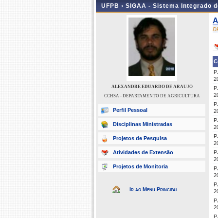
UFPB ›
SIGAA - Sistema Integrado 
A
D
C
P
2
ALEXANDRE EDUARDO DE ARAUJO
P
2
CCHSA - DEPARTAMENTO DE AGRICULTURA
P
Perfil Pessoal
2
P
Disciplinas Ministradas
2
P
Projetos de Pesquisa
2
Atividades de Extensão
P
2
Projetos de Monitoria
P
2
P
Ir ao Menu Principal
2
P
2
P