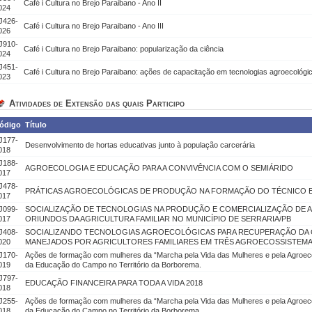
Café i Cultura no Brejo Paraibano - Ano II
024
J426-
Café i Cultura no Brejo Paraibano - Ano III
026
J910-
Café i Cultura no Brejo Paraibano: popularização da ciência
024
J451-
Café i Cultura no Brejo Paraibano: ações de capacitação em tecnologias agroecológi
023
Atividades de Extensão das quais Participo
ódigo
Título
J177-
Desenvolvimento de hortas educativas junto à população carcerária
018
J188-
AGROECOLOGIA E EDUCAÇÃO PARA A CONVIVÊNCIA COM O SEMIÁRIDO
017
J478-
PRÁTICAS AGROECOLÓGICAS DE PRODUÇÃO NA FORMAÇÃO DO TÉCNICO 
017
J099-
SOCIALIZAÇÃO DE TECNOLOGIAS NA PRODUÇÃO E COMERCIALIZAÇÃO DE 
017
ORIUNDOS DA AGRICULTURA FAMILIAR NO MUNICÍPIO DE SERRARIA/PB
J408-
SOCIALIZANDO TECNOLOGIAS AGROECOLÓGICAS PARA RECUPERAÇÃO DA 
020
MANEJADOS POR AGRICULTORES FAMILIARES EM TRÊS AGROECOSSISTEM
J170-
Ações de formação com mulheres da “Marcha pela Vida das Mulheres e pela Agroecol
019
da Educação do Campo no Território da Borborema.
J797-
EDUCAÇÃO FINANCEIRA PARA TODA A VIDA 2018
018
J255-
Ações de formação com mulheres da “Marcha pela Vida das Mulheres e pela Agroecol
018
da Educação do Campo no Território da Borborema.