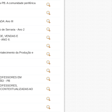
-PB. A comunidade periférica
A: Ano III
 de Serraria - Ano 2
E, VENDAS E
ANO II.
alecimento da Produção e
PROFESSORES EM
ÃO - PB
ROFESSORES,
 CONTEXTUALIZADAS AO