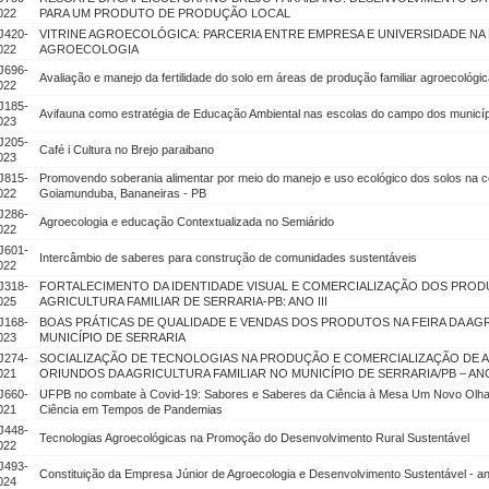
022
PARA UM PRODUTO DE PRODUÇÃO LOCAL
J420-
VITRINE AGROECOLÓGICA: PARCERIA ENTRE EMPRESA E UNIVERSIDADE NA
022
AGROECOLOGIA
J696-
Avaliação e manejo da fertilidade do solo em áreas de produção familiar agroecológ
022
J185-
Avifauna como estratégia de Educação Ambiental nas escolas do campo dos municíp
023
J205-
Café i Cultura no Brejo paraibano
023
J815-
Promovendo soberania alimentar por meio do manejo e uso ecológico dos solos na c
022
Goiamunduba, Bananeiras - PB
J286-
Agroecologia e educação Contextualizada no Semiárido
022
J601-
Intercâmbio de saberes para construção de comunidades sustentáveis
022
J318-
FORTALECIMENTO DA IDENTIDADE VISUAL E COMERCIALIZAÇÃO DOS PRODU
025
AGRICULTURA FAMILIAR DE SERRARIA-PB: ANO III
J168-
BOAS PRÁTICAS DE QUALIDADE E VENDAS DOS PRODUTOS NA FEIRA DA AGR
023
MUNICÍPIO DE SERRARIA
J274-
SOCIALIZAÇÃO DE TECNOLOGIAS NA PRODUÇÃO E COMERCIALIZAÇÃO DE 
021
ORIUNDOS DA AGRICULTURA FAMILIAR NO MUNICÍPIO DE SERRARIA/PB – ANO
J660-
UFPB no combate à Covid-19: Sabores e Saberes da Ciência à Mesa Um Novo Olhar
021
Ciência em Tempos de Pandemias
J448-
Tecnologias Agroecológicas na Promoção do Desenvolvimento Rural Sustentável
022
J493-
Constituição da Empresa Júnior de Agroecologia e Desenvolvimento Sustentável - an
024