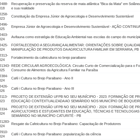
J488-
Recuperação e preservação da reserva de mata atlântica "Bica da Mata" em Solânea
018
e sua realidade
J258-
Constituição da Empresa Júnior de Agroecologia e Desenvolvimento Sustentável
023
J496-
Empresa Júnior de Agroecologia e Desenvolvimento Sustentável - AÇÃO CONTINUAD
025
J403-
Avifauna como estratégia de Educação Ambiental nas escolas do campo do município
024
J425-
FORTALECENDO A SEGURANÇA ALIMENTAR: ORIENTAÇÕES SOBRE QUALIDAD
024
MANIPULAÇÃO DE PRODUTOS DA AGRICULTURA FAMILIAR EM SERRARIA, PB - 
J313-
Fortalecimento da cafeicultura no brejo paraibano
024
J1343-
REDE CIRCULAR AGROECOLÓGICA: Circuito Curto de Comercialização para o Fort
025
Consumo de Alimentos da Agricultura Familiar na Paraíba
J384-
Café i Cultura no Brejo Paraibano - Ano II
024
J426-
Café i Cultura no Brejo Paraibano - Ano III
026
J113-
PROJETO DE EXTENSÃO UFPB NO SEU MUNÍCIPIO - 2023: FORMAÇÃO DE 
023
EDUCAÇÃO CONTEXTUALIZADA AO SEMIÁRIDO NOS MUNICÍPIO DE BOQUEIR
PROJETO DE EXTENSÃO UFPB NO SEU MUNÍCIPIO - 2024: FORMAÇÃO DE P
J334-
AGRICULTORES E ESTUDANTES EM EDUCAÇÃO, TÉCNICAS E TECNOLOGIAS
024
SEMIÁRIDO NO MUNICÍPIO CATURITÉ - PB
J1283-
Resgate da Cafeicultura no Brejo Paraibano: Capacitação de Produtores
024
J910-
Café i Cultura no Brejo Paraibano: popularização da ciência
024