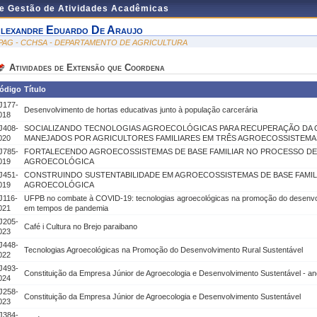
de Gestão de Atividades Acadêmicas
lexandre Eduardo De Araujo
PAG - CCHSA - DEPARTAMENTO DE AGRICULTURA
Atividades de Extensão que Coordena
ódigo
Título
J177-
Desenvolvimento de hortas educativas junto à população carcerária
018
J408-
SOCIALIZANDO TECNOLOGIAS AGROECOLÓGICAS PARA RECUPERAÇÃO DA 
020
MANEJADOS POR AGRICULTORES FAMILIARES EM TRÊS AGROECOSSISTEMA
J785-
FORTALECENDO AGROECOSSISTEMAS DE BASE FAMILIAR NO PROCESSO DE
019
AGROECOLÓGICA
J451-
CONSTRUINDO SUSTENTABILIDADE EM AGROECOSSISTEMAS DE BASE FAMIL
019
AGROECOLÓGICA
J116-
UFPB no combate à COVID-19: tecnologias agroecológicas na promoção do desenvol
021
em tempos de pandemia
J205-
Café i Cultura no Brejo paraibano
023
J448-
Tecnologias Agroecológicas na Promoção do Desenvolvimento Rural Sustentável
022
J493-
Constituição da Empresa Júnior de Agroecologia e Desenvolvimento Sustentável - ano
024
J258-
Constituição da Empresa Júnior de Agroecologia e Desenvolvimento Sustentável
023
J384-