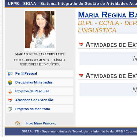
UFPB ›
SIGAA - Sistema Integrado de Gestão de Atividades Ac
Maria Regina B
DLPL - CCHLA - D
LINGUÍSTICA
Atividades de E
MARIA REGINA BARACUHY LEITE
N
CCHLA - DEPARTAMENTO DE LÍNGUA
PORTUGUESA E LINGUÍSTICA
Perfil Pessoal
Atividades de Ex
Disciplinas Ministradas
N
Projetos de Pesquisa
Atividades de Extensão
Projetos de Monitoria
Ir ao Menu Principal
SIGAA | STI - Superintendência de Tecnologia da Informação da UFPB / Coope