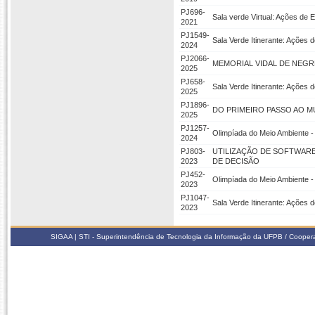
PJ696-
Sala verde Virtual: Ações d
2021
PJ1549-
Sala Verde Itinerante: Ações 
2024
PJ2066-
MEMORIAL VIDAL DE NEGR
2025
PJ658-
Sala Verde Itinerante: Ações 
2025
PJ1896-
DO PRIMEIRO PASSO AO M
2025
PJ1257-
Olimpíada do Meio Ambiente -
2024
PJ803-
UTILIZAÇÃO DE SOFTWAR
2023
DE DECISÃO
PJ452-
Olimpíada do Meio Ambiente -
2023
PJ1047-
Sala Verde Itinerante: Ações 
2023
SIGAA | STI - Superintendência de Tecnologia da Informação da UFPB / Coope