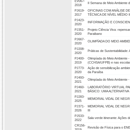
EV067-
II Semana de Meio Ambient
2018
PJ619-
OFICINAS COM ANÁLISE D
2017
TÉCNICA DE NÍVEL MÉDIO I
PJ423-
INFORMAÇÃO E CONSCIEN
2020
PJ351-
Projeto Ciência Viva: repensa
2020
Paraibano
PJ667-
OLIMPÍADA DO MEIO AMBIENTE
2020
PJ208-
Práticas de Sustentabilidad
2020
PJ400-
Olimpíada do Meio Ambiente -
2019
(CCHSA/UFPB) e nas escolas 
PJ773-
Ação de sensibilização ambien
2020
da Paraíba
PJ493-
Olimpíada do Meio Ambiente -
2021
PJ460-
LABORATÓRIO VIRTUAL PA
2021
BÁSICO: UMA ALTERNATIV
PJ283-
MEMORIAL VIDAL DE NEGR
2025
PJ371-
MEMORIAL VIDAL DE NEGR
2026
III
PJ533-
Sala verde itinerante: Ações 
2022
CR156-
Revisão de Física para o EN
2019