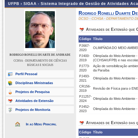
UFPB ›
SIGAA - Sistema Integrado de Gestão de Atividades Ac
Rodrigo Ronelli Duarte De
DCSO - CCHSA - DEPARTAMENTO DE
Atividades de Extensão que
Código
Título
PJ667-
OLIMPÍADA DO MEIO AMBIENTE
2020
RODRIGO RONELLI DUARTE DE ANDRADE
PJ400-
Olimpíada do Meio Ambiente -
2019
(CCHSA/UFPB) e nas escolas 
CCHSA - DEPARTAMENTO DE CIÊNCIAS
BÁSICAS E SOCIAIS
PJ773-
Ação de sensibilização ambien
2020
da Paraíba
Perfil Pessoal
PJ493-
Olimpíada do Meio Ambiente -
2021
Disciplinas Ministradas
CR156-
Revisão de Física para o EN
2019
Projetos de Pesquisa
PJ1257-
Olimpíada do Meio Ambiente -
Atividades de Extensão
2024
PJ452-
Olimpíada do Meio Ambiente -
Projetos de Monitoria
2023
Atividades de Extensão das q
Ir ao Menu Principal
Código
Título