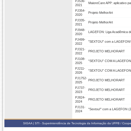
PJ536-
MaioreCare APP: aplicativo 
2021
PJ354-
Projeto MelhorArt
2020
PJ335-
Projeto MelhorArt
2021
PJ948-
LAGEFON: Liga Acadêmica de 
2020
PJ499-
"SEXTOU" com a LAGEFON!
2022
PJ321-
PROJETO MELHORART
2022
PJ108-
“SEXTOU” COM A LAGEFON!
2025
PJ211-
“SEXTOU” COM A LAGEFON!
2026
PJ1752-
PROJETO MELHORART
2025
PJ737-
PROJETO MELHORART
2023
PJ824-
PROJETO MELHORART
2024
PJ131-
"Sextou!" com a LAGEFON (
2024
SIGAA | STI - Superintendência de Tecnologia da Informação da UFPB / Coope