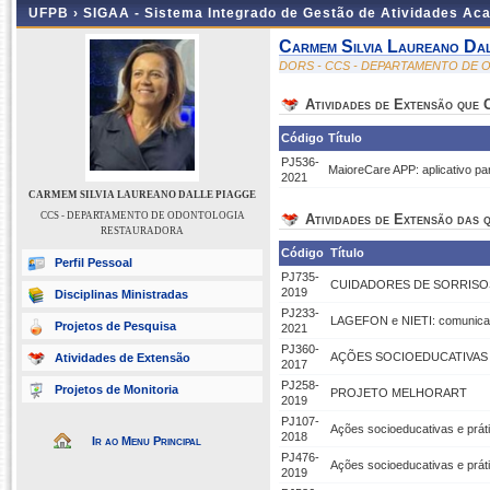
UFPB ›
SIGAA - Sistema Integrado de Gestão de Atividades Ac
Carmem Silvia Laureano Da
DORS - CCS - DEPARTAMENTO DE
Atividades de Extensão que
Código
Título
PJ536-
MaioreCare APP: aplicativo p
2021
CARMEM SILVIA LAUREANO DALLE PIAGGE
CCS - DEPARTAMENTO DE ODONTOLOGIA
Atividades de Extensão das q
RESTAURADORA
Código
Título
Perfil Pessoal
PJ735-
CUIDADORES DE SORRISO
2019
Disciplinas Ministradas
PJ233-
LAGEFON e NIETI: comunicação
Projetos de Pesquisa
2021
PJ360-
AÇÕES SOCIOEDUCATIVAS 
Atividades de Extensão
2017
PJ258-
Projetos de Monitoria
PROJETO MELHORART
2019
PJ107-
Ações socioeducativas e prát
2018
Ir ao Menu Principal
PJ476-
Ações socioeducativas e prát
2019