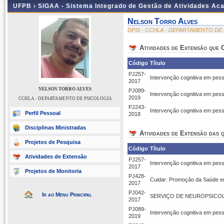
UFPB ›
SIGAA - Sistema Integrado de Gestão de Atividades Ac
Nelson Torro Alves
DPSI - CCHLA - DEPARTAMENTO DE
Atividades de Extensão que
Código
Título
PJ257-
Intervenção cognitiva em pes
2017
NELSON TORRO ALVES
PJ089-
Intervenção cognitiva em pess
2019
CCHLA - DEPARTAMENTO DE PSICOLOGIA
PJ243-
Intervenção cognitiva em pess
Perfil Pessoal
2018
Disciplinas Ministradas
Atividades de Extensão das q
Projetos de Pesquisa
Código
Título
Atividades de Extensão
PJ257-
Intervenção cognitiva em pes
2017
Projetos de Monitoria
PJ428-
Cuidar: Promoção da Saúde e
2017
PJ042-
Ir ao Menu Principal
SERVIÇO DE NEUROPSICO
2017
PJ089-
Intervenção cognitiva em pess
2019