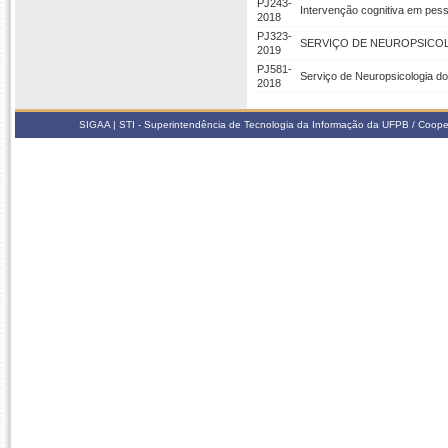
PJ243-
Intervenção cognitiva em pess
2018
PJ323-
SERVIÇO DE NEUROPSICO
2019
PJ581-
Serviço de Neuropsicologia d
2018
SIGAA | STI - Superintendência de Tecnologia da Informação da UFPB / Coope