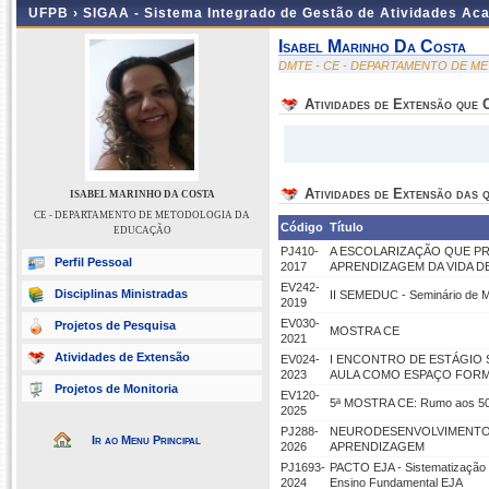
UFPB ›
SIGAA - Sistema Integrado de Gestão de Atividades Ac
Isabel Marinho Da Costa
DMTE - CE - DEPARTAMENTO DE 
Atividades de Extensão que
Atividades de Extensão das q
ISABEL MARINHO DA COSTA
CE - DEPARTAMENTO DE METODOLOGIA DA
Código
Título
EDUCAÇÃO
PJ410-
A ESCOLARIZAÇÃO QUE P
Perfil Pessoal
2017
APRENDIZAGEM DA VIDA D
EV242-
Disciplinas Ministradas
II SEMEDUC - Seminário de Me
2019
EV030-
Projetos de Pesquisa
MOSTRA CE
2021
Atividades de Extensão
EV024-
I ENCONTRO DE ESTÁGIO 
2023
AULA COMO ESPAÇO FORM
Projetos de Monitoria
EV120-
5ª MOSTRA CE: Rumo aos 50+
2025
PJ288-
NEURODESENVOLVIMENTO 
Ir ao Menu Principal
2026
APRENDIZAGEM
PJ1693-
PACTO EJA - Sistematização de
2024
Ensino Fundamental EJA