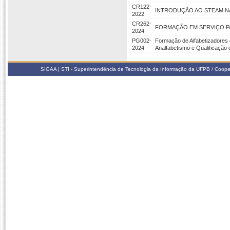
CR122-
INTRODUÇÃO AO STEAM NA
2022
CR262-
FORMAÇÃO EM SERVIÇO P
2024
PG002-
Formação de Alfabetizadores 
2024
Analfabetismo e Qualificaçã
SIGAA | STI - Superintendência de Tecnologia da Informação da UFPB / Coope